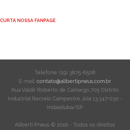
CURTA NOSSA FANPAGE
Telefone: (19) 3875-6508
E-mail:
contato@alibertipneus.com.br
Rua Valdir Roberto de Camargo,705 Distrito
Industrial Recreio Campestre Jóia 13.347-030 -
Indaiatuba/SP
Aliberti Pneus © 2016 - Todos os direitos